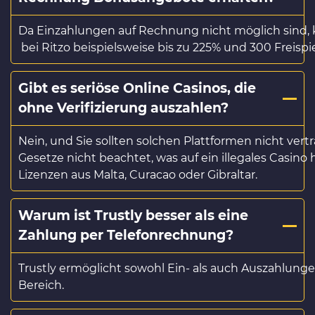
Da Einzahlungen auf Rechnung nicht möglich sind, 
bei Ritzo beispielsweise bis zu 225% und 300 Freispie
Gibt es seriöse Online Casinos, die
ohne Verifizierung auszahlen?
Nein, und Sie sollten solchen Plattformen nicht vert
Gesetze nicht beachtet, was auf ein illegales Casino 
Lizenzen aus Malta, Curacao oder Gibraltar.
Warum ist Trustly besser als eine
Zahlung per Telefonrechnung?
Trustly ermöglicht sowohl Ein- als auch Auszahlunge
Bereich.