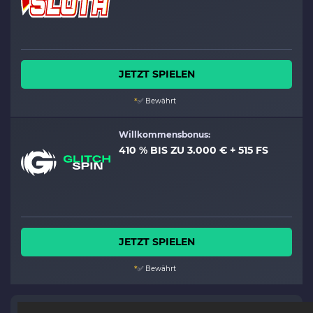
JETZT SPIELEN
✅ Bewährt
Willkommensbonus:
410 % BIS ZU 3.000 € + 515 FS
JETZT SPIELEN
✅ Bewährt