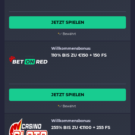
JETZT SPIELEN
✅ Bewährt
Willkommensbonus:
110% BIS ZU €150 + 150 FS
JETZT SPIELEN
✅ Bewährt
Willkommensbonus:
255% BIS ZU €1100 + 255 FS